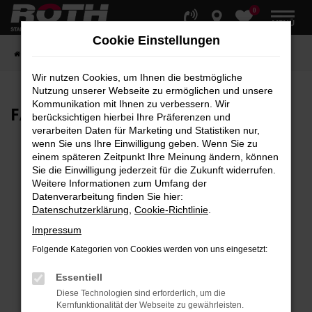
0
Zum
MENÜ
Hauptinhalt
Cookie Einstellungen
springen
Startseite
Fahrzeuge
Fahrzeugbestand
Wir nutzen Cookies, um Ihnen die bestmögliche
Nutzung unserer Webseite zu ermöglichen und unsere
Kommunikation mit Ihnen zu verbessern. Wir
FAHRZEUG-
SHOWROOM
berücksichtigen hierbei Ihre Präferenzen und
verarbeiten Daten für Marketing und Statistiken nur,
wenn Sie uns Ihre Einwilligung geben. Wenn Sie zu
einem späteren Zeitpunkt Ihre Meinung ändern, können
Sie die Einwilligung jederzeit für die Zukunft widerrufen.
Fehler: Network Error
Weitere Informationen zum Umfang der
Datenverarbeitung finden Sie hier:
Beim Laden ist ein Fehler aufgetreten.
Datenschutzerklärung
,
Cookie-Richtlinie
.
Hier sind ein paar Tipps, die dir helfen können:
Impressum
Überprüfe deine Firewall und deine
Folgende Kategorien von Cookies werden von uns eingesetzt:
Internetverbindung.
Laden andere Webseiten, zum Beispiel deine
Essentiell
Suchmaschine?
Diese Technologien sind erforderlich, um die
Kernfunktionalität der Webseite zu gewährleisten.