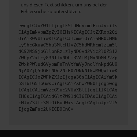
uns diesen Text schicken, um uns bei der
Fehlersuche zu unterstützen:
ewogICJuYW1lIjogIk5ldHdvcmtFcnJvciIs
CiAgImNvbmZpZyI6IHsKICAgICJtZXRob2Qi
OiAiR0VUIiwKICAgICJ1cmwiOiAiaHR0cHM6
Ly9hcGkueC5ha3MtcHJvZC5hdWRhcmlzLm5l
dC92MS9jbGllbnRzLzIyNDQvd2Vic2l0ZS12
ZWhpY2xlcy83NTIyNDhTRVAlMjMxNDM4P2Zp
ZWxkPWludGVybmFsTnVtYmVyJndlYnNpdGU9
NjA0ZjQ5OGFlNDc2NzE0ZDNkNTkwMWQxIiwK
ICAgICJoZWFkZXJzIjoge30sCiAgICAiYm9k
eSI6IG51bGwsCiAgICAiZXhwZWN0Ijogewog
ICAgICAicmVzcG9uc2VUeXBlIjogIiIKICAg
IH0sCiAgICAidGltZW91dCI6IDAsCiAgICAi
cHJvZ3Jlc3MiOiBudWxsLAogICAgInJpc2t5
IjogZmFsc2UKICB9Cn0=