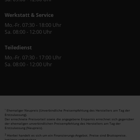
Werkstatt & Service
Mo.-Fr. 07:30 - 18:00 Uhr
Sa. 08:00 - 12:00 Uhr
Teiledienst
Mo.-Fr. 07:30 - 17:00 Uhr
Sa. 08:00 - 12:00 Uhr
Ehemaliger Neupreis (Unverbindliche Preisempfehlung des Herstellers am Tag der
1
Erstzulassung).
Der errechnete Preisvorteil sowie die angegebene Ersparnis errechnet sich gegenüber
der ehemaligen unverbindlichen Preisempfehlung des Herstellers am Tag der
Erstzulassung (Neupreis).
2
Hierbei handelt es sich um ein Finanzierungs-Angebot. Preise sind Bruttopreise.
Irrtümer vorbehalten.