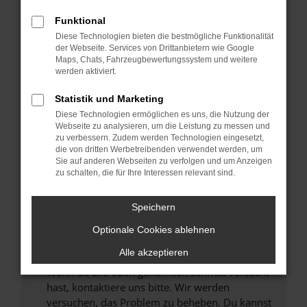
Prüfe deine Browsererweiterungen.
Manche Erweiterungen, wie Werbeblocker,
Funktional
können das Laden bestimmter Seiten
Diese Technologien bieten die bestmögliche Funktionalität
verhindern. Funktioniert die Seite in einem
der Webseite. Services von Drittanbietern wie Google
anderen Browser oder in einem privaten
Maps, Chats, Fahrzeugbewertungssystem und weitere
werden aktiviert.
Fenster?
Starte dein Gerät neu.
Statistik und Marketing
Das kann manchmal helfen, vorübergehende
Diese Technologien ermöglichen es uns, die Nutzung der
Probleme zu beheben.
Webseite zu analysieren, um die Leistung zu messen und
zu verbessern. Zudem werden Technologien eingesetzt,
Stelle sicher, dass dein Browser und dein
die von dritten Werbetreibenden verwendet werden, um
Betriebssystem auf dem neuesten Stand
Sie auf anderen Webseiten zu verfolgen und um Anzeigen
zu schalten, die für Ihre Interessen relevant sind.
sind.
Veraltete Software birgt nicht nur ein
Sicherheitsrisiko, sondern kann auch dazu
Speichern
führen, dass bestimmte Funktionen nicht mehr
Optionale Cookies ablehnen
unterstützt werden.
Alle akzeptieren
Wende dich an den Webseitenbetreiber.
Wenn du alle oben genannten Schritte versucht
hast, kontaktiere uns bitte. Wir werden
versuchen, das Problem zu beheben. Du kannst