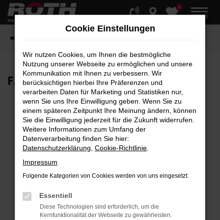
0
Zum
MENÜ
Hauptinhalt
Cookie Einstellungen
springen
Startseite
Fahrzeuge
Fahrzeugbestand
Wir nutzen Cookies, um Ihnen die bestmögliche
Nutzung unserer Webseite zu ermöglichen und unsere
Kommunikation mit Ihnen zu verbessern. Wir
FAHRZEUG-
SHOWROOM
berücksichtigen hierbei Ihre Präferenzen und
verarbeiten Daten für Marketing und Statistiken nur,
wenn Sie uns Ihre Einwilligung geben. Wenn Sie zu
einem späteren Zeitpunkt Ihre Meinung ändern, können
Sie die Einwilligung jederzeit für die Zukunft widerrufen.
Fehler: Network Error
Weitere Informationen zum Umfang der
Datenverarbeitung finden Sie hier:
Beim Laden ist ein Fehler aufgetreten.
Datenschutzerklärung
,
Cookie-Richtlinie
.
Hier sind ein paar Tipps, die dir helfen können:
Impressum
Überprüfe deine Firewall und deine
Folgende Kategorien von Cookies werden von uns eingesetzt:
Internetverbindung.
Laden andere Webseiten, zum Beispiel deine
Essentiell
Suchmaschine?
Diese Technologien sind erforderlich, um die
Kernfunktionalität der Webseite zu gewährleisten.