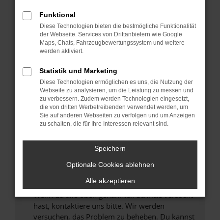
Prüfe deine Browsererweiterungen.
Manche Erweiterungen, wie Werbeblocker,
Funktional
können das Laden bestimmter Seiten
Diese Technologien bieten die bestmögliche Funktionalität
verhindern. Funktioniert die Seite in einem
der Webseite. Services von Drittanbietern wie Google
anderen Browser oder in einem privaten
Maps, Chats, Fahrzeugbewertungssystem und weitere
werden aktiviert.
Fenster?
Starte dein Gerät neu.
Statistik und Marketing
Das kann manchmal helfen, vorübergehende
Diese Technologien ermöglichen es uns, die Nutzung der
Probleme zu beheben.
Webseite zu analysieren, um die Leistung zu messen und
zu verbessern. Zudem werden Technologien eingesetzt,
Stelle sicher, dass dein Browser und dein
die von dritten Werbetreibenden verwendet werden, um
Betriebssystem auf dem neuesten Stand
Sie auf anderen Webseiten zu verfolgen und um Anzeigen
zu schalten, die für Ihre Interessen relevant sind.
sind.
Veraltete Software birgt nicht nur ein
Sicherheitsrisiko, sondern kann auch dazu
Speichern
führen, dass bestimmte Funktionen nicht mehr
Optionale Cookies ablehnen
unterstützt werden.
Alle akzeptieren
Wende dich an den Webseitenbetreiber.
Wenn du alle oben genannten Schritte versucht
hast, kontaktiere uns bitte. Wir werden
versuchen, das Problem zu beheben. Du kannst