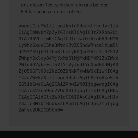
uns diesen Text schicken, um uns bei der
Fehlersuche zu unterstützen:
ewogICJuYW1lIjogIk5ldHdvcmtFcnJvciIs
CiAgImNvbmZpZyI6IHsKICAgICJtZXRob2Qi
OiAiR0VUIiwKICAgICJ1cmwiOiAiaHR0cHM6
Ly9hcGkueC5ha3MtcHJvZC5hdWRhcmlzLm5l
dC92MS9jbGllbnRzLzIyNDQvd2Vic2l0ZS12
ZWhpY2xlcy84MjYxMzQlMjMxNDM4P2ZpZWxk
PWludGVybmFsTnVtYmVyJndlYnNpdGU9NjA0
ZjQ5OGFlNDc2NzE0ZDNkNTkwMWQxIiwKICAg
ICJoZWFkZXJzIjoge30sCiAgICAiYm9keSI6
IG51bGwsCiAgICAiZXhwZWN0IjogewogICAg
ICAicmVzcG9uc2VUeXBlIjogIiIKICAgIH0s
CiAgICAidGltZW91dCI6IDAsCiAgICAicHJv
Z3Jlc3MiOiBudWxsLAogICAgInJpc2t5Ijog
ZmFsc2UKICB9Cn0=