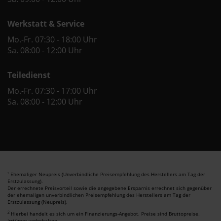
Werkstatt & Service
Mo.-Fr. 07:30 - 18:00 Uhr
Sa. 08:00 - 12:00 Uhr
Teiledienst
Mo.-Fr. 07:30 - 17:00 Uhr
Sa. 08:00 - 12:00 Uhr
Ehemaliger Neupreis (Unverbindliche Preisempfehlung des Herstellers am Tag der
1
Erstzulassung).
Der errechnete Preisvorteil sowie die angegebene Ersparnis errechnet sich gegenüber
der ehemaligen unverbindlichen Preisempfehlung des Herstellers am Tag der
Erstzulassung (Neupreis).
2
Hierbei handelt es sich um ein Finanzierungs-Angebot. Preise sind Bruttopreise.
Irrtümer vorbehalten.