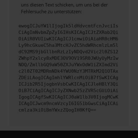
uns diesen Text schicken, um uns bei der
Fehlersuche zu unterstützen:
ewogICJuYW1lIjogIk5ldHdvcmtFcnJvciIs
CiAgImNvbmZpZyI6IHsKICAgICJtZXRob2Qi
OiAiR0VUIiwKICAgICJ1cmwiOiAiaHR0cHM6
Ly9hcGkueC5ha3MtcHJvZC5hdWRhcmlzLm5l
dC92MS9jbGllbnRzLzIyNDQvd2Vic2l0ZS12
ZWhpY2xlcy8xMDE3OV9OV19SR0JWUyUyMzIw
NDQ/ZmllbGQ9aW50ZXJuYWxOdW1iZXImd2Vi
c2l0ZT02MDRmNDk4YWU0NzY3MTRkM2Q1OTAx
ZDEiLAogICAgImhlYWRlcnMiOiB7fSwKICAg
ICJib2R5IjogbnVsbCwKICAgICJleHBlY3Qi
OiB7CiAgICAgICJyZXNwb25zZVR5cGUiOiAi
IgogICAgfSwKICAgICJ0aW1lb3V0IjogMCwK
ICAgICJwcm9ncmVzcyI6IG51bGwsCiAgICAi
cmlza3kiOiBmYWxzZQogIH0KfQ==