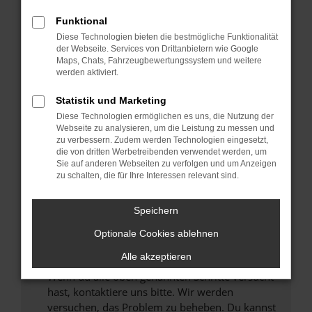
Prüfe deine Browsererweiterungen.
Manche Erweiterungen, wie Werbeblocker,
Funktional
können das Laden bestimmter Seiten
Diese Technologien bieten die bestmögliche Funktionalität
verhindern. Funktioniert die Seite in einem
der Webseite. Services von Drittanbietern wie Google
anderen Browser oder in einem privaten
Maps, Chats, Fahrzeugbewertungssystem und weitere
werden aktiviert.
Fenster?
Starte dein Gerät neu.
Statistik und Marketing
Das kann manchmal helfen, vorübergehende
Diese Technologien ermöglichen es uns, die Nutzung der
Probleme zu beheben.
Webseite zu analysieren, um die Leistung zu messen und
zu verbessern. Zudem werden Technologien eingesetzt,
Stelle sicher, dass dein Browser und dein
die von dritten Werbetreibenden verwendet werden, um
Betriebssystem auf dem neuesten Stand
Sie auf anderen Webseiten zu verfolgen und um Anzeigen
zu schalten, die für Ihre Interessen relevant sind.
sind.
Veraltete Software birgt nicht nur ein
Sicherheitsrisiko, sondern kann auch dazu
Speichern
führen, dass bestimmte Funktionen nicht mehr
Optionale Cookies ablehnen
unterstützt werden.
Alle akzeptieren
Wende dich an den Webseitenbetreiber.
Wenn du alle oben genannten Schritte versucht
hast, kontaktiere uns bitte. Wir werden
versuchen, das Problem zu beheben. Du kannst