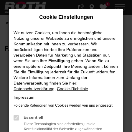
0
Zum
MENÜ
Hauptinhalt
Cookie Einstellungen
springen
Startseite
Fahrzeuge
Fahrzeugbestand
Wir nutzen Cookies, um Ihnen die bestmögliche
Nutzung unserer Webseite zu ermöglichen und unsere
Kommunikation mit Ihnen zu verbessern. Wir
FAHRZEUG-
SHOWROOM
berücksichtigen hierbei Ihre Präferenzen und
verarbeiten Daten für Marketing und Statistiken nur,
wenn Sie uns Ihre Einwilligung geben. Wenn Sie zu
einem späteren Zeitpunkt Ihre Meinung ändern, können
Sie die Einwilligung jederzeit für die Zukunft widerrufen.
Fehler: Network Error
Weitere Informationen zum Umfang der
Datenverarbeitung finden Sie hier:
Beim Laden ist ein Fehler aufgetreten.
Datenschutzerklärung
,
Cookie-Richtlinie
.
Hier sind ein paar Tipps, die dir helfen können:
Impressum
Überprüfe deine Firewall und deine
Folgende Kategorien von Cookies werden von uns eingesetzt:
Internetverbindung.
Laden andere Webseiten, zum Beispiel deine
Essentiell
Suchmaschine?
Diese Technologien sind erforderlich, um die
Kernfunktionalität der Webseite zu gewährleisten.