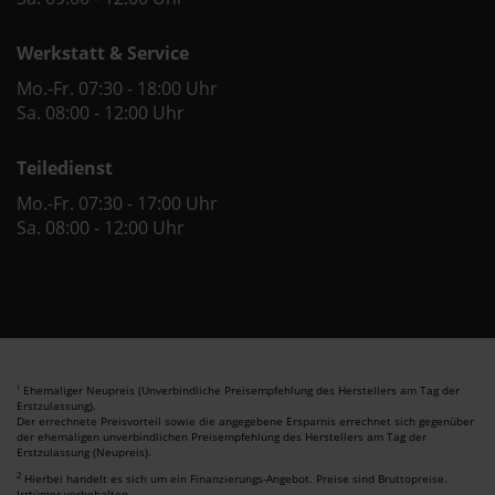
Werkstatt & Service
Mo.-Fr. 07:30 - 18:00 Uhr
Sa. 08:00 - 12:00 Uhr
Teiledienst
Mo.-Fr. 07:30 - 17:00 Uhr
Sa. 08:00 - 12:00 Uhr
Ehemaliger Neupreis (Unverbindliche Preisempfehlung des Herstellers am Tag der
1
Erstzulassung).
Der errechnete Preisvorteil sowie die angegebene Ersparnis errechnet sich gegenüber
der ehemaligen unverbindlichen Preisempfehlung des Herstellers am Tag der
Erstzulassung (Neupreis).
2
Hierbei handelt es sich um ein Finanzierungs-Angebot. Preise sind Bruttopreise.
Irrtümer vorbehalten.