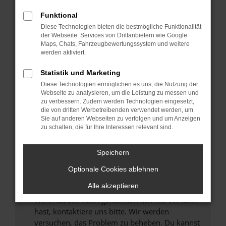
Prüfe deine Browsererweiterungen.
Manche Erweiterungen, wie Werbeblocker,
Funktional
können das Laden bestimmter Seiten
Diese Technologien bieten die bestmögliche Funktionalität
verhindern. Funktioniert die Seite in einem
der Webseite. Services von Drittanbietern wie Google
anderen Browser oder in einem privaten
Maps, Chats, Fahrzeugbewertungssystem und weitere
werden aktiviert.
Fenster?
Starte dein Gerät neu.
Statistik und Marketing
Das kann manchmal helfen, vorübergehende
Diese Technologien ermöglichen es uns, die Nutzung der
Probleme zu beheben.
Webseite zu analysieren, um die Leistung zu messen und
zu verbessern. Zudem werden Technologien eingesetzt,
Stelle sicher, dass dein Browser und dein
die von dritten Werbetreibenden verwendet werden, um
Betriebssystem auf dem neuesten Stand
Sie auf anderen Webseiten zu verfolgen und um Anzeigen
zu schalten, die für Ihre Interessen relevant sind.
sind.
Veraltete Software birgt nicht nur ein
Sicherheitsrisiko, sondern kann auch dazu
Speichern
führen, dass bestimmte Funktionen nicht mehr
Optionale Cookies ablehnen
unterstützt werden.
Alle akzeptieren
Wende dich an den Webseitenbetreiber.
Wenn du alle oben genannten Schritte versucht
hast, kontaktiere uns bitte. Wir werden
versuchen, das Problem zu beheben. Du kannst