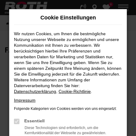
0
Zum
MENÜ
Hauptinhalt
Cookie Einstellungen
springen
Startseite
Fahrzeuge
Fahrzeugbestand
Wir nutzen Cookies, um Ihnen die bestmögliche
Nutzung unserer Webseite zu ermöglichen und unsere
Kommunikation mit Ihnen zu verbessern. Wir
FAHRZEUG-
SHOWROOM
berücksichtigen hierbei Ihre Präferenzen und
verarbeiten Daten für Marketing und Statistiken nur,
wenn Sie uns Ihre Einwilligung geben. Wenn Sie zu
einem späteren Zeitpunkt Ihre Meinung ändern, können
Sie die Einwilligung jederzeit für die Zukunft widerrufen.
Fehler: Network Error
Weitere Informationen zum Umfang der
Datenverarbeitung finden Sie hier:
Beim Laden ist ein Fehler aufgetreten.
Datenschutzerklärung
,
Cookie-Richtlinie
.
Hier sind ein paar Tipps, die dir helfen können:
Impressum
Überprüfe deine Firewall und deine
Folgende Kategorien von Cookies werden von uns eingesetzt:
Internetverbindung.
Laden andere Webseiten, zum Beispiel deine
Essentiell
Suchmaschine?
Diese Technologien sind erforderlich, um die
Kernfunktionalität der Webseite zu gewährleisten.