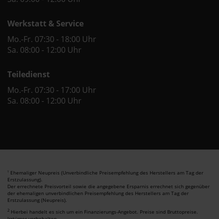
Werkstatt & Service
Mo.-Fr. 07:30 - 18:00 Uhr
Sa. 08:00 - 12:00 Uhr
Teiledienst
Mo.-Fr. 07:30 - 17:00 Uhr
Sa. 08:00 - 12:00 Uhr
Ehemaliger Neupreis (Unverbindliche Preisempfehlung des Herstellers am Tag der
1
Erstzulassung).
Der errechnete Preisvorteil sowie die angegebene Ersparnis errechnet sich gegenüber
der ehemaligen unverbindlichen Preisempfehlung des Herstellers am Tag der
Erstzulassung (Neupreis).
2
Hierbei handelt es sich um ein Finanzierungs-Angebot. Preise sind Bruttopreise.
Irrtümer vorbehalten.