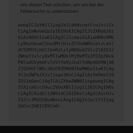
uns diesen Text schicken, um uns bei der
Fehlersuche zu unterstützen:
ewogICJuYW1lIjogIk5ldHdvcmtFcnJvciIs
CiAgImNvbmZpZyI6IHsKICAgICJtZXRob2Qi
OiAiR0VUIiwKICAgICJ1cmwiOiAiaHR0cHM6
Ly9hcGkueC5ha3MtcHJvZC5hdWRhcmlzLm5l
dC92MS9jbGllbnRzLzIyNDQvd2Vic2l0ZS12
ZWhpY2xlcy8xMTIwMDklMjMxMTk2P2ZpZWxk
PWludGVybmFsTnVtYmVyJndlYnNpdGU9NjA0
ZjQ5OGFlNDc2NzE0ZDNkNTkwMWQxIiwKICAg
ICJoZWFkZXJzIjoge30sCiAgICAiYm9keSI6
IG51bGwsCiAgICAiZXhwZWN0IjogewogICAg
ICAicmVzcG9uc2VUeXBlIjogIiIKICAgIH0s
CiAgICAidGltZW91dCI6IDAsCiAgICAicHJv
Z3Jlc3MiOiBudWxsLAogICAgInJpc2t5Ijog
ZmFsc2UKICB9Cn0=