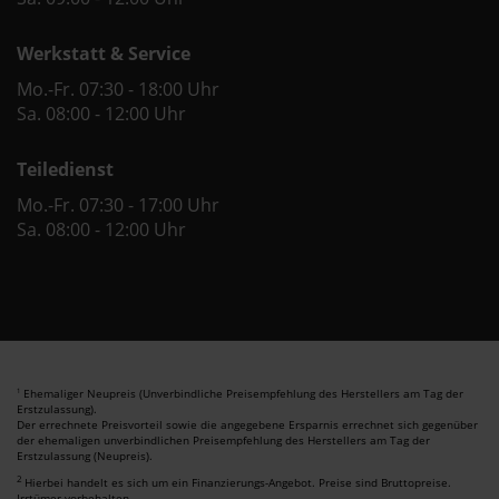
Werkstatt & Service
Mo.-Fr. 07:30 - 18:00 Uhr
Sa. 08:00 - 12:00 Uhr
Teiledienst
Mo.-Fr. 07:30 - 17:00 Uhr
Sa. 08:00 - 12:00 Uhr
Ehemaliger Neupreis (Unverbindliche Preisempfehlung des Herstellers am Tag der
1
Erstzulassung).
Der errechnete Preisvorteil sowie die angegebene Ersparnis errechnet sich gegenüber
der ehemaligen unverbindlichen Preisempfehlung des Herstellers am Tag der
Erstzulassung (Neupreis).
2
Hierbei handelt es sich um ein Finanzierungs-Angebot. Preise sind Bruttopreise.
Irrtümer vorbehalten.