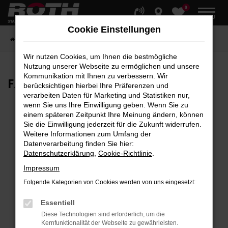
0
Zum
MENÜ
Hauptinhalt
Cookie Einstellungen
springen
Startseite
Fahrzeuge
Fahrzeugbestand
Wir nutzen Cookies, um Ihnen die bestmögliche
Nutzung unserer Webseite zu ermöglichen und unsere
Kommunikation mit Ihnen zu verbessern. Wir
FAHRZEUG-
SHOWROOM
berücksichtigen hierbei Ihre Präferenzen und
verarbeiten Daten für Marketing und Statistiken nur,
wenn Sie uns Ihre Einwilligung geben. Wenn Sie zu
einem späteren Zeitpunkt Ihre Meinung ändern, können
Sie die Einwilligung jederzeit für die Zukunft widerrufen.
Fehler: Network Error
Weitere Informationen zum Umfang der
Datenverarbeitung finden Sie hier:
Beim Laden ist ein Fehler aufgetreten.
Datenschutzerklärung
,
Cookie-Richtlinie
.
Hier sind ein paar Tipps, die dir helfen können:
Impressum
Überprüfe deine Firewall und deine
Folgende Kategorien von Cookies werden von uns eingesetzt:
Internetverbindung.
Laden andere Webseiten, zum Beispiel deine
Essentiell
Suchmaschine?
Diese Technologien sind erforderlich, um die
Kernfunktionalität der Webseite zu gewährleisten.