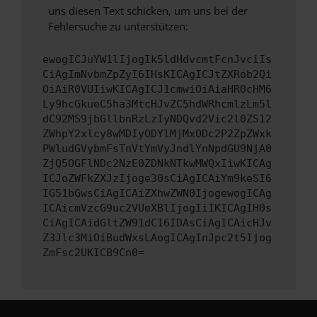
uns diesen Text schicken, um uns bei der
Fehlersuche zu unterstützen:
ewogICJuYW1lIjogIk5ldHdvcmtFcnJvciIs
CiAgImNvbmZpZyI6IHsKICAgICJtZXRob2Qi
OiAiR0VUIiwKICAgICJ1cmwiOiAiaHR0cHM6
Ly9hcGkueC5ha3MtcHJvZC5hdWRhcmlzLm5l
dC92MS9jbGllbnRzLzIyNDQvd2Vic2l0ZS12
ZWhpY2xlcy8wMDIyODYlMjMxODc2P2ZpZWxk
PWludGVybmFsTnVtYmVyJndlYnNpdGU9NjA0
ZjQ5OGFlNDc2NzE0ZDNkNTkwMWQxIiwKICAg
ICJoZWFkZXJzIjoge30sCiAgICAiYm9keSI6
IG51bGwsCiAgICAiZXhwZWN0IjogewogICAg
ICAicmVzcG9uc2VUeXBlIjogIiIKICAgIH0s
CiAgICAidGltZW91dCI6IDAsCiAgICAicHJv
Z3Jlc3MiOiBudWxsLAogICAgInJpc2t5Ijog
ZmFsc2UKICB9Cn0=