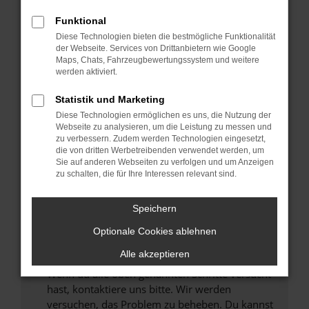
Prüfe deine Browsererweiterungen.
Manche Erweiterungen, wie Werbeblocker,
Funktional
können das Laden bestimmter Seiten
Diese Technologien bieten die bestmögliche Funktionalität
verhindern. Funktioniert die Seite in einem
der Webseite. Services von Drittanbietern wie Google
anderen Browser oder in einem privaten
Maps, Chats, Fahrzeugbewertungssystem und weitere
werden aktiviert.
Fenster?
Starte dein Gerät neu.
Statistik und Marketing
Das kann manchmal helfen, vorübergehende
Diese Technologien ermöglichen es uns, die Nutzung der
Probleme zu beheben.
Webseite zu analysieren, um die Leistung zu messen und
zu verbessern. Zudem werden Technologien eingesetzt,
Stelle sicher, dass dein Browser und dein
die von dritten Werbetreibenden verwendet werden, um
Betriebssystem auf dem neuesten Stand
Sie auf anderen Webseiten zu verfolgen und um Anzeigen
zu schalten, die für Ihre Interessen relevant sind.
sind.
Veraltete Software birgt nicht nur ein
Sicherheitsrisiko, sondern kann auch dazu
Speichern
führen, dass bestimmte Funktionen nicht mehr
Optionale Cookies ablehnen
unterstützt werden.
Alle akzeptieren
Wende dich an den Webseitenbetreiber.
Wenn du alle oben genannten Schritte versucht
hast, kontaktiere uns bitte. Wir werden
versuchen, das Problem zu beheben. Du kannst