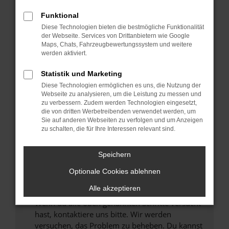
Prüfe deine Browsererweiterungen.
Manche Erweiterungen, wie Werbeblocker,
Funktional
können das Laden bestimmter Seiten
Diese Technologien bieten die bestmögliche Funktionalität
verhindern. Funktioniert die Seite in einem
der Webseite. Services von Drittanbietern wie Google
anderen Browser oder in einem privaten
Maps, Chats, Fahrzeugbewertungssystem und weitere
werden aktiviert.
Fenster?
Starte dein Gerät neu.
Statistik und Marketing
Das kann manchmal helfen, vorübergehende
Diese Technologien ermöglichen es uns, die Nutzung der
Probleme zu beheben.
Webseite zu analysieren, um die Leistung zu messen und
zu verbessern. Zudem werden Technologien eingesetzt,
Stelle sicher, dass dein Browser und dein
die von dritten Werbetreibenden verwendet werden, um
Betriebssystem auf dem neuesten Stand
Sie auf anderen Webseiten zu verfolgen und um Anzeigen
zu schalten, die für Ihre Interessen relevant sind.
sind.
Veraltete Software birgt nicht nur ein
Sicherheitsrisiko, sondern kann auch dazu
Speichern
führen, dass bestimmte Funktionen nicht mehr
Optionale Cookies ablehnen
unterstützt werden.
Alle akzeptieren
Wende dich an den Webseitenbetreiber.
Wenn du alle oben genannten Schritte versucht
hast, kontaktiere uns bitte. Wir werden
versuchen, das Problem zu beheben. Du kannst