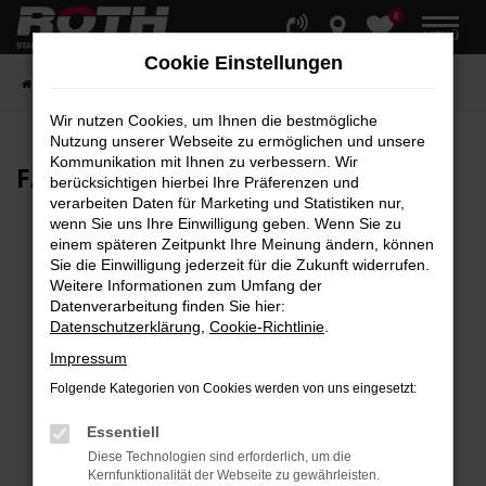
0
Zum
MENÜ
Hauptinhalt
Cookie Einstellungen
springen
Startseite
Fahrzeuge
Fahrzeugbestand
Wir nutzen Cookies, um Ihnen die bestmögliche
Nutzung unserer Webseite zu ermöglichen und unsere
Kommunikation mit Ihnen zu verbessern. Wir
FAHRZEUG-
SHOWROOM
berücksichtigen hierbei Ihre Präferenzen und
verarbeiten Daten für Marketing und Statistiken nur,
wenn Sie uns Ihre Einwilligung geben. Wenn Sie zu
einem späteren Zeitpunkt Ihre Meinung ändern, können
Sie die Einwilligung jederzeit für die Zukunft widerrufen.
Fehler: Network Error
Weitere Informationen zum Umfang der
Datenverarbeitung finden Sie hier:
Beim Laden ist ein Fehler aufgetreten.
Datenschutzerklärung
,
Cookie-Richtlinie
.
Hier sind ein paar Tipps, die dir helfen können:
Impressum
Überprüfe deine Firewall und deine
Folgende Kategorien von Cookies werden von uns eingesetzt:
Internetverbindung.
Laden andere Webseiten, zum Beispiel deine
Essentiell
Suchmaschine?
Diese Technologien sind erforderlich, um die
Kernfunktionalität der Webseite zu gewährleisten.