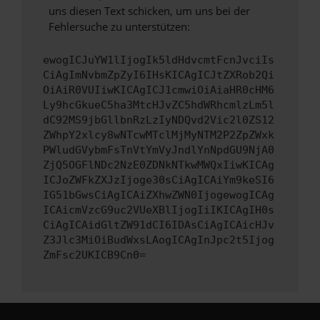
uns diesen Text schicken, um uns bei der
Fehlersuche zu unterstützen:
ewogICJuYW1lIjogIk5ldHdvcmtFcnJvciIs
CiAgImNvbmZpZyI6IHsKICAgICJtZXRob2Qi
OiAiR0VUIiwKICAgICJ1cmwiOiAiaHR0cHM6
Ly9hcGkueC5ha3MtcHJvZC5hdWRhcmlzLm5l
dC92MS9jbGllbnRzLzIyNDQvd2Vic2l0ZS12
ZWhpY2xlcy8wNTcwMTclMjMyNTM2P2ZpZWxk
PWludGVybmFsTnVtYmVyJndlYnNpdGU9NjA0
ZjQ5OGFlNDc2NzE0ZDNkNTkwMWQxIiwKICAg
ICJoZWFkZXJzIjoge30sCiAgICAiYm9keSI6
IG51bGwsCiAgICAiZXhwZWN0IjogewogICAg
ICAicmVzcG9uc2VUeXBlIjogIiIKICAgIH0s
CiAgICAidGltZW91dCI6IDAsCiAgICAicHJv
Z3Jlc3MiOiBudWxsLAogICAgInJpc2t5Ijog
ZmFsc2UKICB9Cn0=