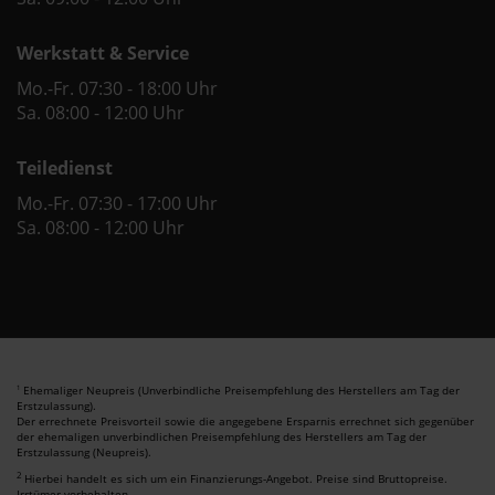
Werkstatt & Service
Mo.-Fr. 07:30 - 18:00 Uhr
Sa. 08:00 - 12:00 Uhr
Teiledienst
Mo.-Fr. 07:30 - 17:00 Uhr
Sa. 08:00 - 12:00 Uhr
Ehemaliger Neupreis (Unverbindliche Preisempfehlung des Herstellers am Tag der
1
Erstzulassung).
Der errechnete Preisvorteil sowie die angegebene Ersparnis errechnet sich gegenüber
der ehemaligen unverbindlichen Preisempfehlung des Herstellers am Tag der
Erstzulassung (Neupreis).
2
Hierbei handelt es sich um ein Finanzierungs-Angebot. Preise sind Bruttopreise.
Irrtümer vorbehalten.