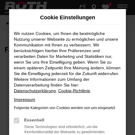
0
Zum
MENÜ
Hauptinhalt
Cookie Einstellungen
springen
Startseite
Fahrzeuge
Fahrzeugbestand
Wir nutzen Cookies, um Ihnen die bestmögliche
Nutzung unserer Webseite zu ermöglichen und unsere
Kommunikation mit Ihnen zu verbessern. Wir
FAHRZEUG-
SHOWROOM
berücksichtigen hierbei Ihre Präferenzen und
verarbeiten Daten für Marketing und Statistiken nur,
wenn Sie uns Ihre Einwilligung geben. Wenn Sie zu
einem späteren Zeitpunkt Ihre Meinung ändern, können
Sie die Einwilligung jederzeit für die Zukunft widerrufen.
Fehler: Network Error
Weitere Informationen zum Umfang der
Datenverarbeitung finden Sie hier:
Beim Laden ist ein Fehler aufgetreten.
Datenschutzerklärung
,
Cookie-Richtlinie
.
Hier sind ein paar Tipps, die dir helfen können:
Impressum
Überprüfe deine Firewall und deine
Folgende Kategorien von Cookies werden von uns eingesetzt:
Internetverbindung.
Laden andere Webseiten, zum Beispiel deine
Essentiell
Suchmaschine?
Diese Technologien sind erforderlich, um die
Kernfunktionalität der Webseite zu gewährleisten.