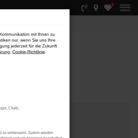
0
MENÜ
 Kommunikation mit Ihnen zu
stiken nur, wenn Sie uns Ihre
ung jederzeit für die Zukunft
ärung
,
Cookie-Richtlinie
.
Maps, Chats,
nd zu verbessern. Zudem werden