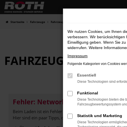
Zum
Hauptinhalt
springen
Startseite
Fahrzeuge
Fahrzeugbestand
Wir nutzen Cookies, um Ihnen d
verbessern. Wir berücksichtigen 
Einwilligung geben. Wenn Sie zu 
widerrufen. Weitere Information
FAHRZEUG-
SHOWRO
Impressum
Folgende Kategorien von Cookies werd
Essentiell
Diese Technologien sind erforde
Funktional
Fehler: Network Error
Diese Technologien bieten die b
Fahrzeugbewertungssystem und w
Beim Laden ist ein Fehler aufgetreten.
Statistik und Marketing
Hier sind ein paar Tipps, die dir helfen können:
Diese Technologien ermöglichen