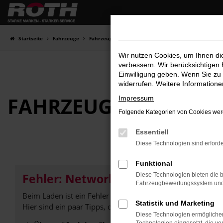
Zum
Hauptinhalt
springen
Startseite
Fahrzeuge
Fahrzeugbestand
Wir nutzen Cookies, um Ihnen d
verbessern. Wir berücksichtigen 
Einwilligung geben. Wenn Sie zu 
widerrufen. Weitere Information
FAHRZEUG-
SHOWRO
Impressum
Folgende Kategorien von Cookies werd
Essentiell
Diese Technologien sind erforde
Funktional
Fehler: Network Error
Diese Technologien bieten die b
Fahrzeugbewertungssystem und w
Beim Laden ist ein Fehler aufgetreten.
Statistik und Marketing
Hier sind ein paar Tipps, die dir helfen können:
Diese Technologien ermöglichen