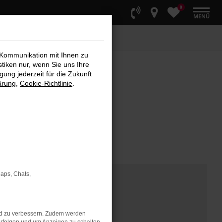
0
MENÜ
 Kommunikation mit Ihnen zu
stiken nur, wenn Sie uns Ihre
ung jederzeit für die Zukunft
ärung
,
Cookie-Richtlinie
.
Maps, Chats,
nd zu verbessern. Zudem werden