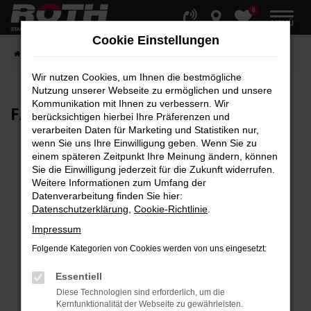
0
Zum
MENÜ
Hauptinhalt
Cookie Einstellungen
springen
Startseite
Fahrzeuge
Fahrzeugbestand
Wir nutzen Cookies, um Ihnen die bestmögliche
Nutzung unserer Webseite zu ermöglichen und unsere
Kommunikation mit Ihnen zu verbessern. Wir
FAHRZEUG-
SHOWROOM
berücksichtigen hierbei Ihre Präferenzen und
verarbeiten Daten für Marketing und Statistiken nur,
wenn Sie uns Ihre Einwilligung geben. Wenn Sie zu
einem späteren Zeitpunkt Ihre Meinung ändern, können
Sie die Einwilligung jederzeit für die Zukunft widerrufen.
Fehler: Network Error
Weitere Informationen zum Umfang der
Datenverarbeitung finden Sie hier:
Beim Laden ist ein Fehler aufgetreten.
Datenschutzerklärung
,
Cookie-Richtlinie
.
Hier sind ein paar Tipps, die dir helfen können:
Impressum
Überprüfe deine Firewall und deine
Folgende Kategorien von Cookies werden von uns eingesetzt:
Internetverbindung.
Laden andere Webseiten, zum Beispiel deine
Essentiell
Suchmaschine?
Diese Technologien sind erforderlich, um die
Kernfunktionalität der Webseite zu gewährleisten.