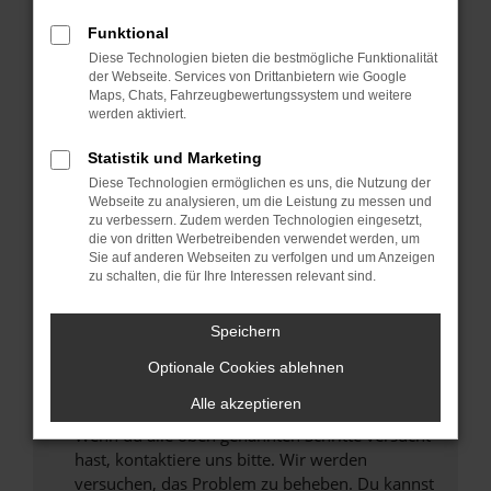
Prüfe deine Browsererweiterungen.
Manche Erweiterungen, wie Werbeblocker,
Funktional
können das Laden bestimmter Seiten
Diese Technologien bieten die bestmögliche Funktionalität
verhindern. Funktioniert die Seite in einem
der Webseite. Services von Drittanbietern wie Google
anderen Browser oder in einem privaten
Maps, Chats, Fahrzeugbewertungssystem und weitere
werden aktiviert.
Fenster?
Starte dein Gerät neu.
Statistik und Marketing
Das kann manchmal helfen, vorübergehende
Diese Technologien ermöglichen es uns, die Nutzung der
Probleme zu beheben.
Webseite zu analysieren, um die Leistung zu messen und
zu verbessern. Zudem werden Technologien eingesetzt,
Stelle sicher, dass dein Browser und dein
die von dritten Werbetreibenden verwendet werden, um
Betriebssystem auf dem neuesten Stand
Sie auf anderen Webseiten zu verfolgen und um Anzeigen
zu schalten, die für Ihre Interessen relevant sind.
sind.
Veraltete Software birgt nicht nur ein
Sicherheitsrisiko, sondern kann auch dazu
Speichern
führen, dass bestimmte Funktionen nicht mehr
Optionale Cookies ablehnen
unterstützt werden.
Alle akzeptieren
Wende dich an den Webseitenbetreiber.
Wenn du alle oben genannten Schritte versucht
hast, kontaktiere uns bitte. Wir werden
versuchen, das Problem zu beheben. Du kannst