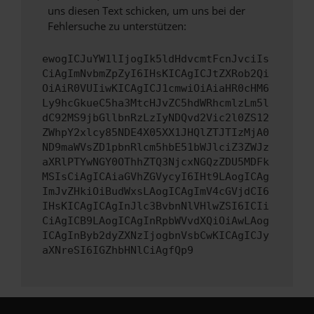
uns diesen Text schicken, um uns bei der
Fehlersuche zu unterstützen:
ewogICJuYW1lIjogIk5ldHdvcmtFcnJvciIs
CiAgImNvbmZpZyI6IHsKICAgICJtZXRob2Qi
OiAiR0VUIiwKICAgICJ1cmwiOiAiaHR0cHM6
Ly9hcGkueC5ha3MtcHJvZC5hdWRhcmlzLm5l
dC92MS9jbGllbnRzLzIyNDQvd2Vic2l0ZS12
ZWhpY2xlcy85NDE4X05XX1JHQlZTJTIzMjA0
ND9maWVsZD1pbnRlcm5hbE51bWJlciZ3ZWJz
aXRlPTYwNGY0OThhZTQ3NjcxNGQzZDU5MDFk
MSIsCiAgICAiaGVhZGVycyI6IHt9LAogICAg
ImJvZHkiOiBudWxsLAogICAgImV4cGVjdCI6
IHsKICAgICAgInJlc3BvbnNlVHlwZSI6ICIi
CiAgICB9LAogICAgInRpbWVvdXQiOiAwLAog
ICAgInByb2dyZXNzIjogbnVsbCwKICAgICJy
aXNreSI6IGZhbHNlCiAgfQp9