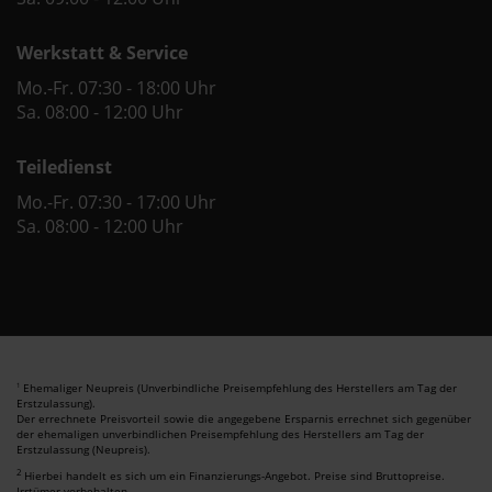
Werkstatt & Service
Mo.-Fr. 07:30 - 18:00 Uhr
Sa. 08:00 - 12:00 Uhr
Teiledienst
Mo.-Fr. 07:30 - 17:00 Uhr
Sa. 08:00 - 12:00 Uhr
Ehemaliger Neupreis (Unverbindliche Preisempfehlung des Herstellers am Tag der
1
Erstzulassung).
Der errechnete Preisvorteil sowie die angegebene Ersparnis errechnet sich gegenüber
der ehemaligen unverbindlichen Preisempfehlung des Herstellers am Tag der
Erstzulassung (Neupreis).
2
Hierbei handelt es sich um ein Finanzierungs-Angebot. Preise sind Bruttopreise.
Irrtümer vorbehalten.