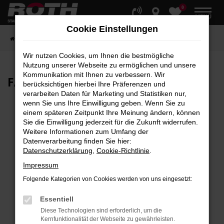
0
Zum
MENÜ
Hauptinhalt
Cookie Einstellungen
springen
Startseite
Fahrzeuge
Fahrzeugbestand
Wir nutzen Cookies, um Ihnen die bestmögliche
Nutzung unserer Webseite zu ermöglichen und unsere
Kommunikation mit Ihnen zu verbessern. Wir
FAHRZEUG-
SHOWROOM
berücksichtigen hierbei Ihre Präferenzen und
verarbeiten Daten für Marketing und Statistiken nur,
wenn Sie uns Ihre Einwilligung geben. Wenn Sie zu
einem späteren Zeitpunkt Ihre Meinung ändern, können
Sie die Einwilligung jederzeit für die Zukunft widerrufen.
Fehler: Network Error
Weitere Informationen zum Umfang der
Datenverarbeitung finden Sie hier:
Beim Laden ist ein Fehler aufgetreten.
Datenschutzerklärung
,
Cookie-Richtlinie
.
Hier sind ein paar Tipps, die dir helfen können:
Impressum
Überprüfe deine Firewall und deine
Folgende Kategorien von Cookies werden von uns eingesetzt:
Internetverbindung.
Laden andere Webseiten, zum Beispiel deine
Essentiell
Suchmaschine?
Diese Technologien sind erforderlich, um die
Kernfunktionalität der Webseite zu gewährleisten.