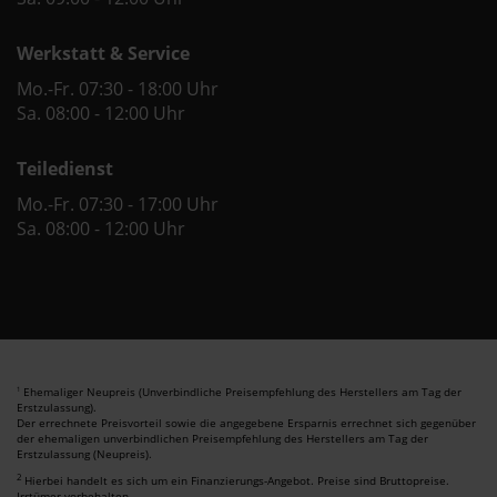
Werkstatt & Service
Mo.-Fr. 07:30 - 18:00 Uhr
Sa. 08:00 - 12:00 Uhr
Teiledienst
Mo.-Fr. 07:30 - 17:00 Uhr
Sa. 08:00 - 12:00 Uhr
Ehemaliger Neupreis (Unverbindliche Preisempfehlung des Herstellers am Tag der
1
Erstzulassung).
Der errechnete Preisvorteil sowie die angegebene Ersparnis errechnet sich gegenüber
der ehemaligen unverbindlichen Preisempfehlung des Herstellers am Tag der
Erstzulassung (Neupreis).
2
Hierbei handelt es sich um ein Finanzierungs-Angebot. Preise sind Bruttopreise.
Irrtümer vorbehalten.