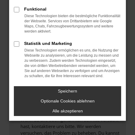
Prüfe deine Browsererweiterungen.
Manche Erweiterungen, wie Werbeblocker,
Funktional
können das Laden bestimmter Seiten
Diese Technologien bieten die bestmögliche Funktionalität
verhindern. Funktioniert die Seite in einem
der Webseite. Services von Drittanbietern wie Google
anderen Browser oder in einem privaten
Maps, Chats, Fahrzeugbewertungssystem und weitere
werden aktiviert.
Fenster?
Starte dein Gerät neu.
Statistik und Marketing
Das kann manchmal helfen, vorübergehende
Diese Technologien ermöglichen es uns, die Nutzung der
Probleme zu beheben.
Webseite zu analysieren, um die Leistung zu messen und
zu verbessern. Zudem werden Technologien eingesetzt,
Stelle sicher, dass dein Browser und dein
die von dritten Werbetreibenden verwendet werden, um
Betriebssystem auf dem neuesten Stand
Sie auf anderen Webseiten zu verfolgen und um Anzeigen
zu schalten, die für Ihre Interessen relevant sind.
sind.
Veraltete Software birgt nicht nur ein
Sicherheitsrisiko, sondern kann auch dazu
Speichern
führen, dass bestimmte Funktionen nicht mehr
Optionale Cookies ablehnen
unterstützt werden.
Alle akzeptieren
Wende dich an den Webseitenbetreiber.
Wenn du alle oben genannten Schritte versucht
hast, kontaktiere uns bitte. Wir werden
versuchen, das Problem zu beheben. Du kannst