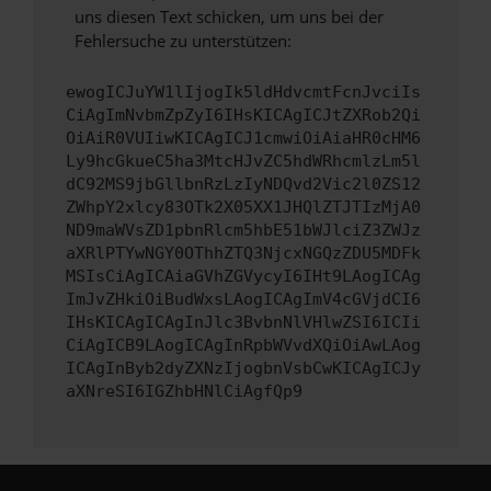
uns diesen Text schicken, um uns bei der
Fehlersuche zu unterstützen:
ewogICJuYW1lIjogIk5ldHdvcmtFcnJvciIs
CiAgImNvbmZpZyI6IHsKICAgICJtZXRob2Qi
OiAiR0VUIiwKICAgICJ1cmwiOiAiaHR0cHM6
Ly9hcGkueC5ha3MtcHJvZC5hdWRhcmlzLm5l
dC92MS9jbGllbnRzLzIyNDQvd2Vic2l0ZS12
ZWhpY2xlcy83OTk2X05XX1JHQlZTJTIzMjA0
ND9maWVsZD1pbnRlcm5hbE51bWJlciZ3ZWJz
aXRlPTYwNGY0OThhZTQ3NjcxNGQzZDU5MDFk
MSIsCiAgICAiaGVhZGVycyI6IHt9LAogICAg
ImJvZHkiOiBudWxsLAogICAgImV4cGVjdCI6
IHsKICAgICAgInJlc3BvbnNlVHlwZSI6ICIi
CiAgICB9LAogICAgInRpbWVvdXQiOiAwLAog
ICAgInByb2dyZXNzIjogbnVsbCwKICAgICJy
aXNreSI6IGZhbHNlCiAgfQp9