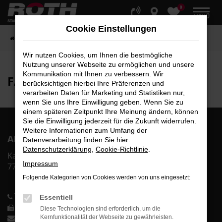
0
Zum
MENÜ
Hauptinhalt
Cookie Einstellungen
springen
Startseite
Fahrzeuge
Fahrzeugbestand
Wir nutzen Cookies, um Ihnen die bestmögliche
Nutzung unserer Webseite zu ermöglichen und unsere
Kommunikation mit Ihnen zu verbessern. Wir
FAHRZEUG-
SHOWROOM
berücksichtigen hierbei Ihre Präferenzen und
verarbeiten Daten für Marketing und Statistiken nur,
wenn Sie uns Ihre Einwilligung geben. Wenn Sie zu
einem späteren Zeitpunkt Ihre Meinung ändern, können
Sie die Einwilligung jederzeit für die Zukunft widerrufen.
Weitere Informationen zum Umfang der
AR Auto Roth GmbH
Datenverarbeitung finden Sie hier:
Datenschutzerklärung
,
Cookie-Richtlinie
.
Karl-Bold-Str. 2
Impressum
77855 Achern
Folgende Kategorien von Cookies werden von uns eingesetzt:
Telefon: 0 78 41-60 00-0
Essentiell
Telefax: 0 78 41-60 00-40
Diese Technologien sind erforderlich, um die
info@auto-roth.de
Kernfunktionalität der Webseite zu gewährleisten.