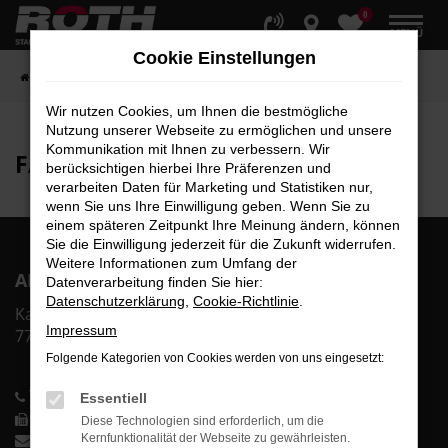
0
Zum
MENÜ
Hauptinhalt
Cookie Einstellungen
springen
Startseite
Fahrzeuge
Fahrzeugbestand
Wir nutzen Cookies, um Ihnen die bestmögliche
Nutzung unserer Webseite zu ermöglichen und unsere
Kommunikation mit Ihnen zu verbessern. Wir
FAHRZEUG-
SHOWROOM
berücksichtigen hierbei Ihre Präferenzen und
verarbeiten Daten für Marketing und Statistiken nur,
wenn Sie uns Ihre Einwilligung geben. Wenn Sie zu
einem späteren Zeitpunkt Ihre Meinung ändern, können
Sie die Einwilligung jederzeit für die Zukunft widerrufen.
Weitere Informationen zum Umfang der
AR Auto Roth GmbH
Datenverarbeitung finden Sie hier:
Datenschutzerklärung
,
Cookie-Richtlinie
.
Karl-Bold-Str. 2
Impressum
77855 Achern
Folgende Kategorien von Cookies werden von uns eingesetzt:
Telefon: 0 78 41-60 00-0
Essentiell
Telefax: 0 78 41-60 00-40
Diese Technologien sind erforderlich, um die
info@auto-roth.de
Kernfunktionalität der Webseite zu gewährleisten.