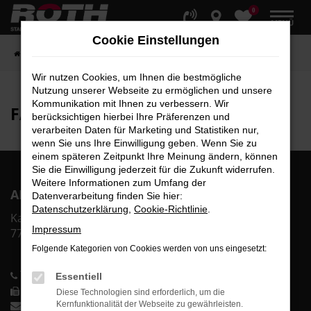
0
Zum
MENÜ
Hauptinhalt
Cookie Einstellungen
springen
Startseite
Fahrzeuge
Fahrzeugbestand
Wir nutzen Cookies, um Ihnen die bestmögliche
Nutzung unserer Webseite zu ermöglichen und unsere
Kommunikation mit Ihnen zu verbessern. Wir
FAHRZEUG-
SHOWROOM
berücksichtigen hierbei Ihre Präferenzen und
verarbeiten Daten für Marketing und Statistiken nur,
wenn Sie uns Ihre Einwilligung geben. Wenn Sie zu
einem späteren Zeitpunkt Ihre Meinung ändern, können
Sie die Einwilligung jederzeit für die Zukunft widerrufen.
Weitere Informationen zum Umfang der
AR Auto Roth GmbH
Datenverarbeitung finden Sie hier:
Datenschutzerklärung
,
Cookie-Richtlinie
.
Karl-Bold-Str. 2
Impressum
77855 Achern
Folgende Kategorien von Cookies werden von uns eingesetzt:
Telefon: 0 78 41-60 00-0
Essentiell
Telefax: 0 78 41-60 00-40
Diese Technologien sind erforderlich, um die
info@auto-roth.de
Kernfunktionalität der Webseite zu gewährleisten.