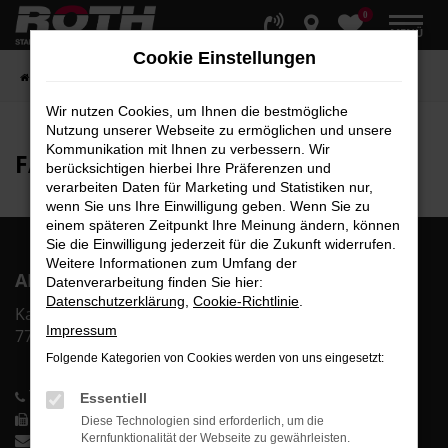
0
Zum
MENÜ
Hauptinhalt
Cookie Einstellungen
springen
Startseite
Fahrzeuge
Fahrzeugbestand
Wir nutzen Cookies, um Ihnen die bestmögliche
Nutzung unserer Webseite zu ermöglichen und unsere
Kommunikation mit Ihnen zu verbessern. Wir
FAHRZEUG-
SHOWROOM
berücksichtigen hierbei Ihre Präferenzen und
verarbeiten Daten für Marketing und Statistiken nur,
wenn Sie uns Ihre Einwilligung geben. Wenn Sie zu
einem späteren Zeitpunkt Ihre Meinung ändern, können
Sie die Einwilligung jederzeit für die Zukunft widerrufen.
Weitere Informationen zum Umfang der
AR Auto Roth GmbH
Datenverarbeitung finden Sie hier:
Datenschutzerklärung
,
Cookie-Richtlinie
.
Karl-Bold-Str. 2
Impressum
77855 Achern
Folgende Kategorien von Cookies werden von uns eingesetzt:
Telefon: 0 78 41-60 00-0
Essentiell
Telefax: 0 78 41-60 00-40
Diese Technologien sind erforderlich, um die
info@auto-roth.de
Kernfunktionalität der Webseite zu gewährleisten.