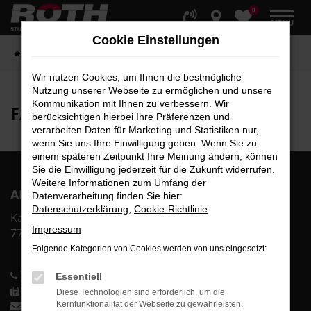
0
Zum
MENÜ
Hauptinhalt
Cookie Einstellungen
springen
Startseite
Fahrzeuge
Fahrzeugbestand
Wir nutzen Cookies, um Ihnen die bestmögliche
Nutzung unserer Webseite zu ermöglichen und unsere
Kommunikation mit Ihnen zu verbessern. Wir
FAHRZEUG-
SHOWROOM
berücksichtigen hierbei Ihre Präferenzen und
verarbeiten Daten für Marketing und Statistiken nur,
wenn Sie uns Ihre Einwilligung geben. Wenn Sie zu
einem späteren Zeitpunkt Ihre Meinung ändern, können
Sie die Einwilligung jederzeit für die Zukunft widerrufen.
Weitere Informationen zum Umfang der
AR Auto Roth GmbH
Datenverarbeitung finden Sie hier:
Datenschutzerklärung
,
Cookie-Richtlinie
.
Karl-Bold-Str. 2
Impressum
77855 Achern
Folgende Kategorien von Cookies werden von uns eingesetzt:
Telefon: 0 78 41-60 00-0
Essentiell
Telefax: 0 78 41-60 00-40
Diese Technologien sind erforderlich, um die
info@auto-roth.de
Kernfunktionalität der Webseite zu gewährleisten.