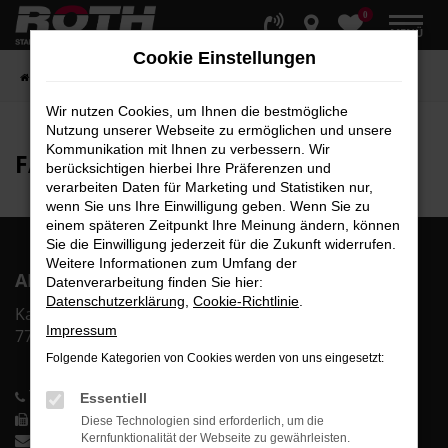
0
Zum
MENÜ
Hauptinhalt
Cookie Einstellungen
springen
Startseite
Fahrzeuge
Fahrzeugbestand
Wir nutzen Cookies, um Ihnen die bestmögliche
Nutzung unserer Webseite zu ermöglichen und unsere
Kommunikation mit Ihnen zu verbessern. Wir
FAHRZEUG-
SHOWROOM
berücksichtigen hierbei Ihre Präferenzen und
verarbeiten Daten für Marketing und Statistiken nur,
wenn Sie uns Ihre Einwilligung geben. Wenn Sie zu
einem späteren Zeitpunkt Ihre Meinung ändern, können
Sie die Einwilligung jederzeit für die Zukunft widerrufen.
Weitere Informationen zum Umfang der
AR Auto Roth GmbH
Datenverarbeitung finden Sie hier:
Datenschutzerklärung
,
Cookie-Richtlinie
.
Karl-Bold-Str. 2
Impressum
77855 Achern
Folgende Kategorien von Cookies werden von uns eingesetzt:
Telefon: 0 78 41-60 00-0
Essentiell
Telefax: 0 78 41-60 00-40
Diese Technologien sind erforderlich, um die
info@auto-roth.de
Kernfunktionalität der Webseite zu gewährleisten.