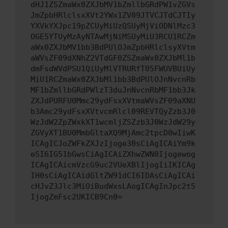
dHJ1ZSZmaWx0ZXJbMV1bZmllbGRdPW1vZGVs
JmZpbHRlclsxXVt2YWx1ZV09JTVCJTdCJTIy
YXVkYXJpc19pZCUyMiUzQSUyMjViODNlMzc3
OGE5YTUyMzAyNTAwMjNiMSUyMiU3RCU1RCZm
aWx0ZXJbMV1bb3BdPUlOJmZpbHRlclsyXVtm
aWVsZF09dXNhZ2VTdGF0ZSZmaWx0ZXJbMl1b
dmFsdWVdPSU1QiUyMlVTRURfT05FWUVBUiUy
MiU1RCZmaWx0ZXJbMl1bb3BdPUlOJnNvcnRb
MF1bZmllbGRdPWlzT3duJnNvcnRbMF1bb3Jk
ZXJdPURFU0Mmc29ydFsxXVtmaWVsZF09aXNU
b3Amc29ydFsxXVtvcmRlcl09REVTQyZzb3J0
WzJdW2ZpZWxkXT1wcmljZSZzb3J0WzJdW29y
ZGVyXT1BU0MmbGltaXQ9MjAmc2tpcD0wIiwK
ICAgICJoZWFkZXJzIjoge30sCiAgICAiYm9k
eSI6IG51bGwsCiAgICAiZXhwZWN0Ijogewog
ICAgICAicmVzcG9uc2VUeXBlIjogIiIKICAg
IH0sCiAgICAidGltZW91dCI6IDAsCiAgICAi
cHJvZ3Jlc3MiOiBudWxsLAogICAgInJpc2t5
IjogZmFsc2UKICB9Cn0=