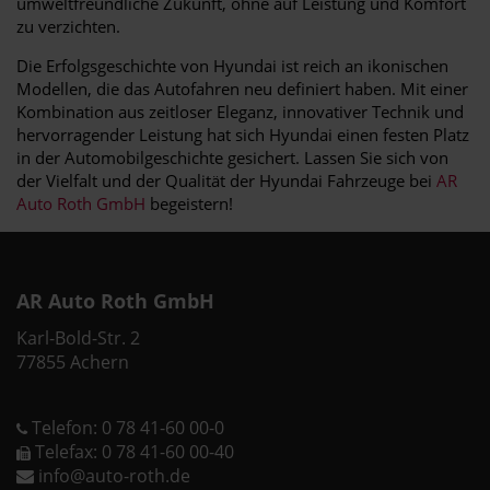
umweltfreundliche Zukunft, ohne auf Leistung und Komfort
zu verzichten.
Die Erfolgsgeschichte von Hyundai ist reich an ikonischen
Modellen, die das Autofahren neu definiert haben. Mit einer
Kombination aus zeitloser Eleganz, innovativer Technik und
hervorragender Leistung hat sich Hyundai einen festen Platz
in der Automobilgeschichte gesichert. Lassen Sie sich von
der Vielfalt und der Qualität der Hyundai Fahrzeuge bei
AR
Auto Roth GmbH
begeistern!
AR Auto Roth GmbH
Karl-Bold-Str. 2
77855 Achern
Telefon: 0 78 41-60 00-0
Telefax: 0 78 41-60 00-40
info@auto-roth.de