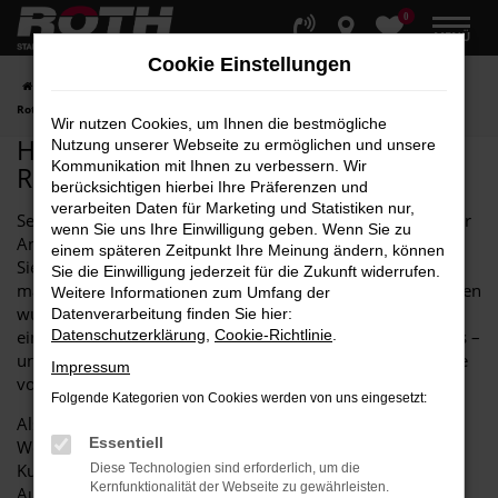
0
Zum
MENÜ
Hauptinhalt
Cookie Einstellungen
springen
Startseite
Hersteller
Hyundai
Hyundai Jahreswagen bei AR Auto
Roth GmbH – Qualität, die überzeugt
Wir nutzen Cookies, um Ihnen die bestmögliche
Hyundai Jahreswagen bei AR Auto
Nutzung unserer Webseite zu ermöglichen und unsere
Kommunikation mit Ihnen zu verbessern. Wir
Roth GmbH – Qualität, die überzeugt
berücksichtigen hierbei Ihre Präferenzen und
verarbeiten Daten für Marketing und Statistiken nur,
Seit über 90 Jahren ist AR Auto Roth GmbH Ihr verlässlicher
wenn Sie uns Ihre Einwilligung geben. Wenn Sie zu
Ansprechpartner für Hyundai Jahreswagen. Bei uns finden
einem späteren Zeitpunkt Ihre Meinung ändern, können
Sie eine große Auswahl an Hyundai Fahrzeugen, die
Sie die Einwilligung jederzeit für die Zukunft widerrufen.
maximal ein Jahr alt sind und nur wenige Kilometer gefahren
Weitere Informationen zum Umfang der
wurden. Ein Hyundai Jahreswagen bietet Ihnen den Vorteil
Datenverarbeitung finden Sie hier:
eines fast neuen Autos zu einem deutlich günstigeren Preis –
Datenschutzerklärung
,
Cookie-Richtlinie
.
und das mit der vollen Garantie und hoher Qualität, die Sie
Impressum
von Hyundai erwarten.
Folgende Kategorien von Cookies werden von uns eingesetzt:
Als erfahrenes Hyundai Autohaus legen wir besonderen
Essentiell
Wert auf individuelle Beratung und erstklassigen
Kundenservice. Unsere Experten unterstützen Sie bei der
Diese Technologien sind erforderlich, um die
Kernfunktionalität der Webseite zu gewährleisten.
Auswahl des idealen Jahreswagens und informieren Sie