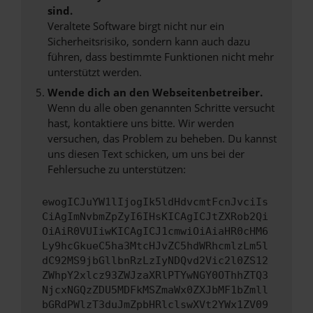
sind.
Veraltete Software birgt nicht nur ein
Sicherheitsrisiko, sondern kann auch dazu
führen, dass bestimmte Funktionen nicht mehr
unterstützt werden.
Wende dich an den Webseitenbetreiber.
Wenn du alle oben genannten Schritte versucht
hast, kontaktiere uns bitte. Wir werden
versuchen, das Problem zu beheben. Du kannst
uns diesen Text schicken, um uns bei der
Fehlersuche zu unterstützen:
ewogICJuYW1lIjogIk5ldHdvcmtFcnJvciIs
CiAgImNvbmZpZyI6IHsKICAgICJtZXRob2Qi
OiAiR0VUIiwKICAgICJ1cmwiOiAiaHR0cHM6
Ly9hcGkueC5ha3MtcHJvZC5hdWRhcmlzLm5l
dC92MS9jbGllbnRzLzIyNDQvd2Vic2l0ZS12
ZWhpY2xlcz93ZWJzaXRlPTYwNGY0OThhZTQ3
NjcxNGQzZDU5MDFkMSZmaWx0ZXJbMF1bZmll
bGRdPWlzT3duJmZpbHRlclswXVt2YWx1ZV09