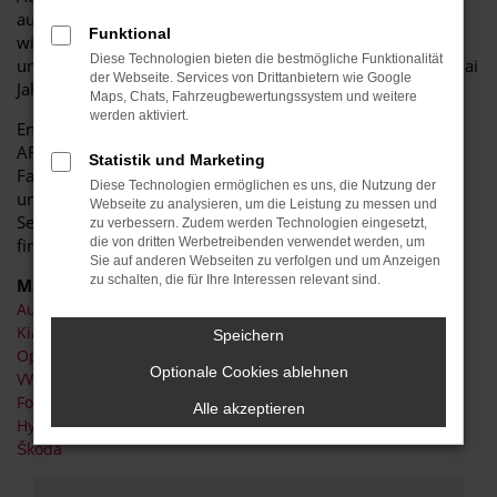
ausführlich über alle Details und Vorteile. Zusätzlich bieten
Funktional
wir Ihnen maßgeschneiderte Finanzierungsoptionen und
Diese Technologien bieten die bestmögliche Funktionalität
umfangreiche Services, um sicherzustellen, dass Ihr Hyundai
der Webseite. Services von Drittanbietern wie Google
Jahreswagen in bestem Zustand bleibt.
Maps, Chats, Fahrzeugbewertungssystem und weitere
werden aktiviert.
Entdecken Sie die Vorteile eines Hyundai Jahreswagens bei
AR Auto Roth GmbH – Qualität, Zuverlässigkeit und
Statistik und Marketing
Fahrspaß zu attraktiven Konditionen. Vertrauen Sie auf
Diese Technologien ermöglichen es uns, die Nutzung der
unsere langjährige Erfahrung und unseren umfassenden
Webseite zu analysieren, um die Leistung zu messen und
Service, um das perfekte Fahrzeug für Ihre Bedürfnisse zu
zu verbessern. Zudem werden Technologien eingesetzt,
finden.
die von dritten Werbetreibenden verwendet werden, um
Sie auf anderen Webseiten zu verfolgen und um Anzeigen
zu schalten, die für Ihre Interessen relevant sind.
Marken
Audi
Kia
Speichern
Opel
Optionale Cookies ablehnen
VW
Ford
Alle akzeptieren
Hyundai
Škoda