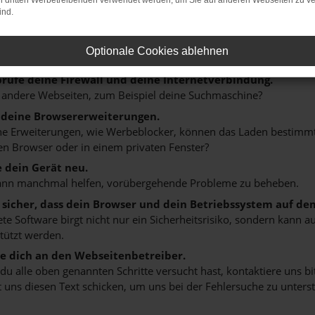
on dritten Werbetreibenden verwendet werden, um Sie auf anderen Webseiten zu ve
r: Network Error
ind.
n ist ein Fehler aufgetreten.
Optionale Cookies ablehnen
 ein paar Tipps, die dir helfen können:
rüfe deine Firewall und deine Internetverbindung.
 andere Webseiten, zum Beispiel deine Suchmaschine?
 deine Browsererweiterungen.
 Erweiterungen, wie Werbeblocker, können das Laden bestimmter 
n Browser oder in einem privaten Fenster?
e dein Gerät neu.
ann manchmal helfen, vorübergehende Probleme zu beheben.
e sicher, dass dein Browser und dein Betriebssystem auf de
ete Software birgt nicht nur ein Sicherheitsrisiko, sondern kann
tützt werden.
 dich an den Webseitenbetreiber.
u alle oben genannten Schritte versucht hast, kontaktiere uns 
 uns diesen Text schicken, um uns bei der Fehlersuche zu unterst