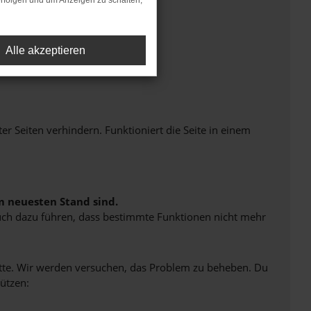
rfolgen und um Anzeigen zu schalten,
Alle akzeptieren
Seiten verhindern. Funktioniert die Seite in einem
m neuesten Stand sind.
 auch dazu führen, dass bestimmte Funktionen nicht mehr
bitte. Wir werden versuchen, das Problem zu beheben. Du
ützen: