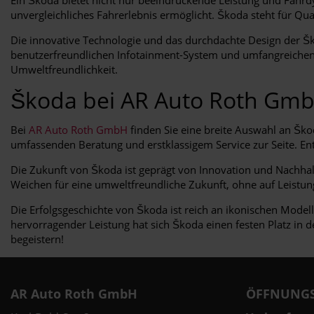
unvergleichliches Fahrerlebnis ermöglicht. Škoda steht für Qual
Die innovative Technologie und das durchdachte Design der 
benutzerfreundlichen Infotainment-System und umfangreichen
Umweltfreundlichkeit.
Škoda bei AR Auto Roth Gm
Bei
AR Auto Roth GmbH
finden Sie eine breite Auswahl an Šk
umfassenden Beratung und erstklassigem Service zur Seite. Ent
Die Zukunft von Škoda ist geprägt von Innovation und Nachhalti
Weichen für eine umweltfreundliche Zukunft, ohne auf Leistun
Die Erfolgsgeschichte von Škoda ist reich an ikonischen Modell
hervorragender Leistung hat sich Škoda einen festen Platz in d
begeistern!
AR Auto Roth GmbH
ÖFFNUNGS