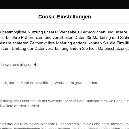
Cookie Einstellungen
bH – Qualität zum besten Preis
bei AR Auto Roth GmbH 
ie bestmögliche Nutzung unserer Webseite zu ermöglichen und unsere
hierbei Ihre Präferenzen und verarbeiten Daten für Marketing und Stati
einem späteren Zeitpunkt Ihre Meinung ändern, können Sie die Einwillig
en zum Umfang der Datenverarbeitung finden Sie hier:
Datenschutzerkl
sprechpartner, wenn es um Škoda Tageszulassungen geht. Eine Ta
en von uns eingesetzt:
nem attraktiven Preis zu erwerben. Bei AR Auto Roth GmbH profi
Sie sofort losfahren und gleichzeitig von erheblichen Preisvortei
rlich, um die Kernfunktionalität der Webseite zu gewährleisten.
und berät Sie umfassend zu unseren aktuellen Angeboten. Als Ško
unseren erstklassigen Serviceleistungen, die dafür sorgen, dass 
arantieverlängerungen, Wartungspakete und mehr an, um Ihr Fahr
estmögliche Funktionalität der Webseite. Services von Drittanbietern wie Google 
 Auto Roth GmbH und sichern Sie sich hochwertige Fahrzeuge zu T
eitere werden aktiviert.
 es uns, die Nutzung der Webseite zu analysieren, um die Leistung zu messen u