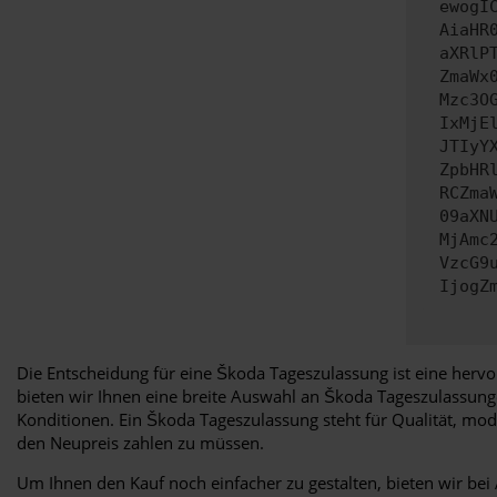
ewogI
AiaHR
aXRlP
ZmaWx
Mzc3O
IxMjE
JTIyY
ZpbHR
RCZma
09aXN
MjAmc
VzcG9
IjogZ
Die Entscheidung für eine Škoda Tageszulassung ist eine herv
bieten wir Ihnen eine breite Auswahl an Škoda Tageszulassung
Konditionen. Ein Škoda Tageszulassung steht für Qualität, mo
den Neupreis zahlen zu müssen.
Um Ihnen den Kauf noch einfacher zu gestalten, bieten wir bei