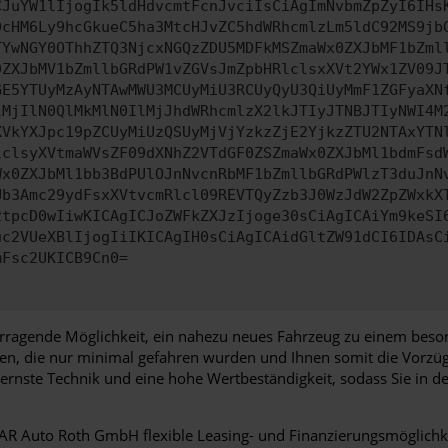
CJuYW1lIjogIk5ldHdvcmtFcnJvciIsCiAgImNvbmZpZyI6IHs
0cHM6Ly9hcGkueC5ha3MtcHJvZC5hdWRhcmlzLm5ldC92MS9jb
TYwNGY0OThhZTQ3NjcxNGQzZDU5MDFkMSZmaWx0ZXJbMF1bZml
0ZXJbMV1bZmllbGRdPW1vZGVsJmZpbHRlclsxXVt2YWx1ZV09J
GE5YTUyMzAyNTAwMWU3MCUyMiU3RCUyQyU3QiUyMmF1ZGFyaXN
lMjIlN0QlMkMlN0IlMjJhdWRhcmlzX2lkJTIyJTNBJTIyNWI4M
XVkYXJpc19pZCUyMiUzQSUyMjVjYzkzZjE2YjkzZTU2NTAxYTN
lclsyXVtmaWVsZF09dXNhZ2VTdGF0ZSZmaWx0ZXJbMl1bdmFsd
Wx0ZXJbMl1bb3BdPUlOJnNvcnRbMF1bZmllbGRdPWlzT3duJnN
Ub3Amc29ydFsxXVtvcmRlcl09REVTQyZzb3J0WzJdW2ZpZWxkX
2tpcD0wIiwKICAgICJoZWFkZXJzIjoge30sCiAgICAiYm9keSI
uc2VUeXBlIjogIiIKICAgIH0sCiAgICAidGltZW91dCI6IDAsC
mFsc2UKICB9Cn0=
orragende Möglichkeit, ein nahezu neues Fahrzeug zu einem beso
en, die nur minimal gefahren wurden und Ihnen somit die Vorzüg
dernste Technik und eine hohe Wertbeständigkeit, sodass Sie in 
 AR Auto Roth GmbH flexible Leasing- und Finanzierungsmöglichkei