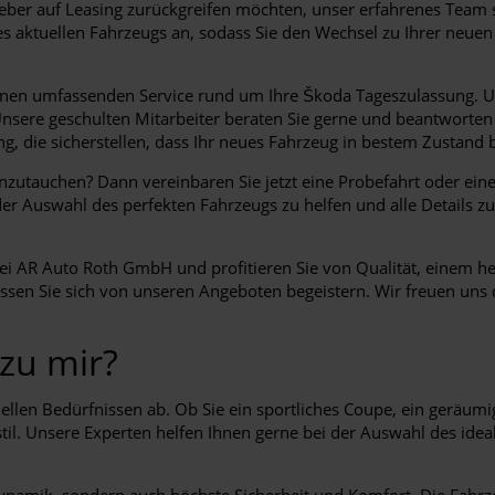
 lieber auf Leasing zurückgreifen möchten, unser erfahrenes Team 
es aktuellen Fahrzeugs an, sodass Sie den Wechsel zu Ihrer neue
 Ihnen umfassenden Service rund um Ihre Škoda Tageszulassung. U
. Unsere geschulten Mitarbeiter beraten Sie gerne und beantworte
, die sicherstellen, dass Ihr neues Fahrzeug in bestem Zustand b
einzutauchen? Dann vereinbaren Sie jetzt eine Probefahrt oder e
der Auswahl des perfekten Fahrzeugs zu helfen und alle Details zu
 bei AR Auto Roth GmbH und profitieren Sie von Qualität, einem 
 lassen Sie sich von unseren Angeboten begeistern. Wir freuen uns
zu mir?
ellen Bedürfnissen ab. Ob Sie ein sportliches Coupe, ein geräum
til. Unsere Experten helfen Ihnen gerne bei der Auswahl des ide
ynamik, sondern auch höchste Sicherheit und Komfort. Die Fahrze