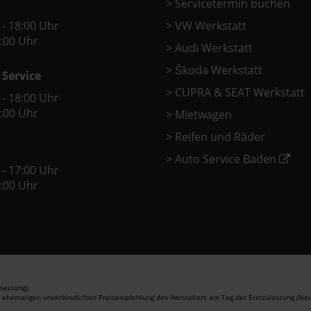
>
Servicetermin buchen
 - 18:00 Uhr
>
VW Werkstatt
2:00 Uhr
>
Audi Werkstatt
>
Škoda Werkstatt
 Service
>
CUPRA & SEAT Werkstatt
 - 18:00 Uhr
2:00 Uhr
>
Mietwagen
>
Reifen und Räder
>
Auto Service Baden
 - 17:00 Uhr
2:00 Uhr
lassung).
r ehemaligen unverbindlichen Preisempfehlung des Herstellers am Tag der Erstzulassung (Neu