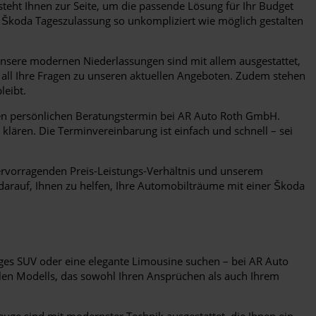
steht Ihnen zur Seite, um die passende Lösung für Ihr Budget
n Škoda Tageszulassung so unkompliziert wie möglich gestalten
nsere modernen Niederlassungen sind mit allem ausgestattet,
n all Ihre Fragen zu unseren aktuellen Angeboten. Zudem stehen
leibt.
inen persönlichen Beratungstermin bei AR Auto Roth GmbH.
 klären. Die Terminvereinbarung ist einfach und schnell – sei
hervorragenden Preis-Leistungs-Verhältnis und unserem
 darauf, Ihnen zu helfen, Ihre Automobilträume mit einer Škoda
iges SUV oder eine elegante Limousine suchen – bei AR Auto
alen Modells, das sowohl Ihren Ansprüchen als auch Ihrem
uge sind mit modernster Technik ausgestattet, die Ihnen ein