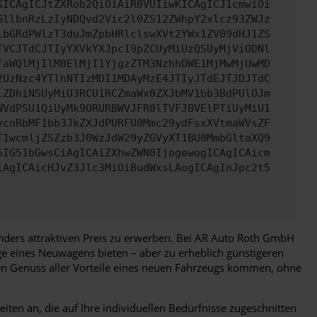
KICAgICJtZXRob2QiOiAiR0VUIiwKICAgICJ1cmwiOi
GllbnRzLzIyNDQvd2Vic2l0ZS12ZWhpY2xlcz93ZWJz
lbGRdPWlzT3duJmZpbHRlclswXVt2YWx1ZV09dHJ1ZS
TVCJTdCJTIyYXVkYXJpc19pZCUyMiUzQSUyMjViODNl
faWQlMjIlM0ElMjI1YjgzZTM3NzhhOWE1MjMwMjUwMD
2UzNzc4YTlhNTIzMDI1MDAyMzE4JTIyJTdEJTJDJTdC
lZDhiNSUyMiU3RCU1RCZmaWx0ZXJbMV1bb3BdPUlOJm
WVdPSU1QiUyMk9ORURBWVJFR0lTVFJBVElPTiUyMiU1
vcnRbMF1bb3JkZXJdPURFU0Mmc29ydFsxXVtmaWVsZF
T1wcmljZSZzb3J0WzJdW29yZGVyXT1BU0MmbGltaXQ9
6IG51bGwsCiAgICAiZXhwZWN0IjogewogICAgICAicm
iAgICAicHJvZ3Jlc3MiOiBudWxsLAogICAgInJpc2t5
nders attraktiven Preis zu erwerben. Bei AR Auto Roth GmbH
e eines Neuwagens bieten – aber zu erheblich günstigeren
den Genuss aller Vorteile eines neuen Fahrzeugs kommen, ohne
ten an, die auf Ihre individuellen Bedürfnisse zugeschnitten