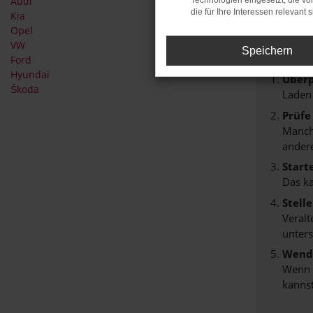
Audi
Technologien eingesetzt, die v
Fehle
die für Ihre Interessen relevant s
Kia
Opel
Beim Lade
VW
Speichern
Hier sind
Ford
Hyundai
Überp
Škoda
Laden
Prüfe
Manche
andere
Start
Das k
Stell
Veralt
unters
Wende
Wenn d
kannst